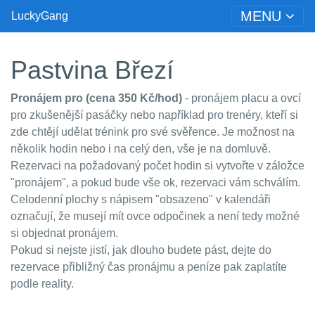
MENU
LuckyGang
Pastvina Březí
Pronájem pro (cena 350 Kč/hod)
- pronájem placu a ovcí
pro zkušenější pasáčky nebo například pro trenéry, kteří si
zde chtějí udělat trénink pro své svěřence. Je možnost na
několik hodin nebo i na celý den, vše je na domluvě.
Rezervaci na požadovaný počet hodin si vytvořte v záložce
"pronájem", a pokud bude vše ok, rezervaci vám schválím.
Celodenní plochy s nápisem "obsazeno" v kalendáři
označují, že musejí mít ovce odpočinek a není tedy možné
si objednat pronájem.
Pokud si nejste jistí, jak dlouho budete pást, dejte do
rezervace přibližný čas pronájmu a peníze pak zaplatíte
podle reality.